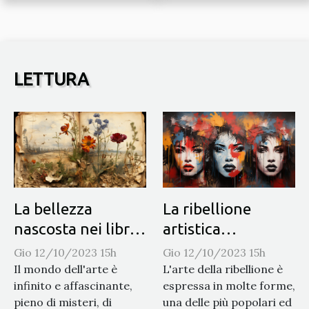
benessere e
organizzato?
creatività
LETTURA
La bellezza
La ribellione
nascosta nei libri
artistica
d'arte dimenticati
attraverso il
Gio 12/10/2023 15h
Gio 12/10/2023 15h
graffitismo
Il mondo dell'arte è
L'arte della ribellione è
infinito e affascinante,
espressa in molte forme,
pieno di misteri, di
una delle più popolari ed