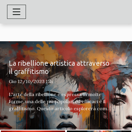
La ribellione artistica attraverso
il graffitismo
Gio 12/10/2023 15h
L'arte della ribellione è espressa in molte
forme, una delle più popolari ed efficaci è il
graffitismo. Questo articolo esplorerà come
l'arte dei graffiti ha sfidato le convenzioni
artistiche, agito come voce per i senzavoce e
provocato dibattiti su ciò che è considerato