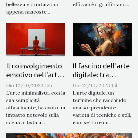
bellezza e di intuizioni
efficaci è il graffitismo....
appena nascoste...
Il coinvolgimento
Il fascino dell'arte
emotivo nell'arte
digitale: tra
minimalista
innovazione e
Gio 12/10/2023 15h
Gio 12/10/2023 15h
tradizione
L’arte minimalista, con la
L'arte digitale, un
sua semplicità
termine che racchiude
affascinante, ha avuto un
una sorprendente
impatto notevole sulla
varietà di tecniche e stili,
scena artistica...
è un settore in...